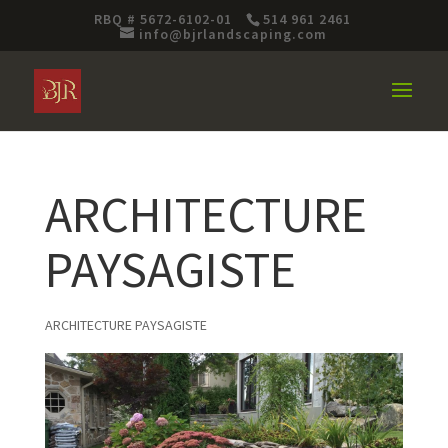
RBQ # 5672-6102-01
514 961 2461
info@bjrlandscaping.com
ARCHITECTURE
PAYSAGISTE
ARCHITECTURE PAYSAGISTE