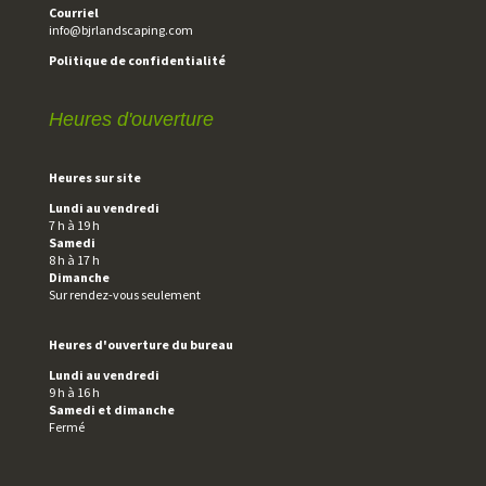
Courriel
info@bjrlandscaping.com
Politique de confidentialité
Heures d'ouverture
Heures sur site
Lundi au vendredi
7 h à 19 h
Samedi
8 h à 17 h
Dimanche
Sur rendez-vous seulement
Heures d'ouverture du bureau
Lundi au vendredi
9 h à 16 h
Samedi et dimanche
Fermé