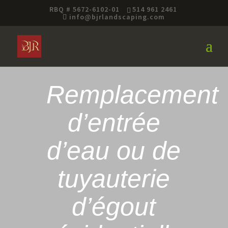
RBQ # 5672-6102-01
514 961 2461
info@bjrlandscaping.com
Remplacement
d’entrée
d’eau ou de
tuyauterie
d’égout