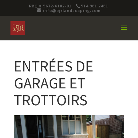
RBQ # 5672-6102-01
514 961 2461
info@bjrlandscaping.com
ENTRÉES DE
GARAGE ET
TROTTOIRS