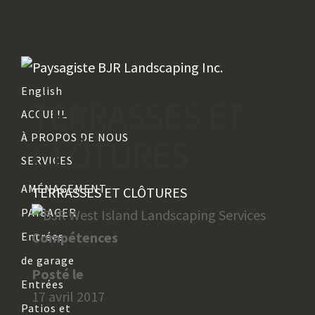
514 961 2461
info@bjrlandscaping.com
English
TERRASSES ET
Facebook
ACCUEIL
Facebook
À PROPOS DE NOUS
CLÔTURES
SERVICES
AMÉNAGEMENT
TERRASSES ET CLÔTURES
PAYSAGER
Compétences
Entrées
de garage
Posté le
Entrées
17 avril 2017
Patios et