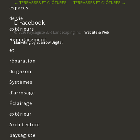
←
TERRASSES ET CLÔTURES
TERRASSES ET CLÔTURES
→
espaces
de vie
Facebook
extérieurs
© 2026 Paysagiste BJR Landscaping Inc. |
Website & Web
Remplacement
Marketing by Sparrow Digital
et
réparation
du gazon
Systèmes
d’arrosage
Éclairage
extérieur
Architecture
paysagiste