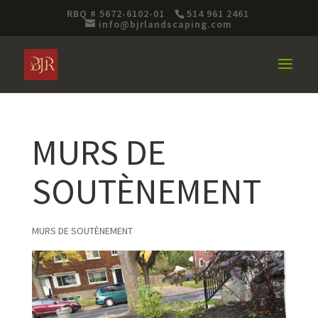
RBQ # 5672-6102-01
514 961 2461
info@bjrlandscaping.com
MURS DE
SOUTÈNEMENT
MURS DE SOUTÈNEMENT